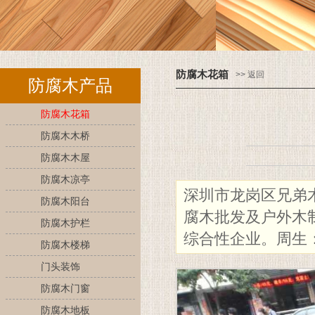
防腐木花箱
>> 返回
防腐木产品
防腐木花箱
防腐木木桥
防腐木木屋
防腐木凉亭
深圳市龙岗区兄弟
防腐木阳台
腐木批发及户外木
防腐木护栏
综合性企业。周生：13
防腐木楼梯
门头装饰
防腐木门窗
防腐木地板