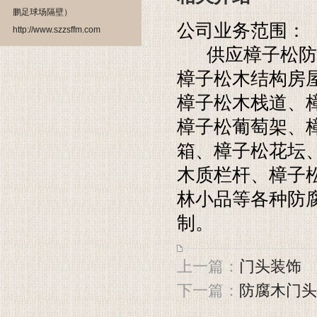
鹏足球场隔壁）
公司业务范围：
http://www.szzsffm.com
供应樟子松防腐
樟子松木结构房
樟子松木栈道、
樟子松葡萄架、
箱、樟子松花坛
木质栏杆、樟子
林小品等各种防
制。
上一篇：
门头装饰
下一篇：
防腐木门头