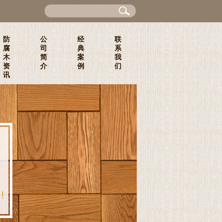
防
公
经
联
腐
司
典
系
木
简
案
我
资
介
例
们
讯