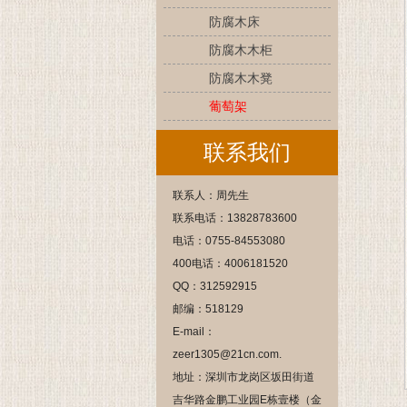
防腐木床
防腐木木柜
防腐木木凳
葡萄架
联系我们
联系人：周先生
联系电话：13828783600
电话：0755-84553080
400电话：4006181520
QQ：312592915
邮编：518129
E-mail：
zeer1305@21cn.com.
地址：深圳市龙岗区坂田街道
吉华路金鹏工业园E栋壹楼（金