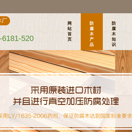
网
防
防
站
腐
腐
首
木
木
-6181-520
页
产
知
品
识