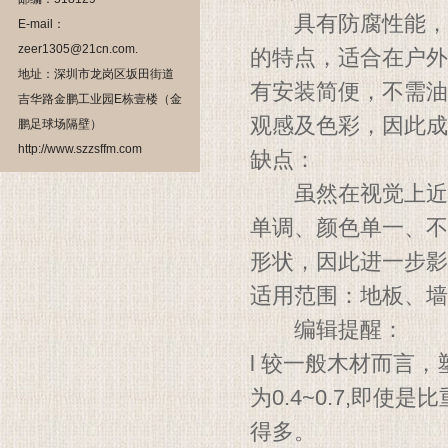
具有防腐性能，较
E-mail：
zeer1305@21cn.com.
的特点，适合在户外
地址：深圳市龙岗区坂田街道
有安装简便，不需油
吉华路金鹏工业园E栋壹楼（金
观感及色彩，因此成
鹏足球场隔壁）
http://www.szzsffm.com
缺点：
虽然在视觉上近似
单调、颜色单一、不
形状，因此进一步影
适用范围：地板、墙
编辑提醒：
l 较一般木材而言，
为0.4~0.7,即
得多。