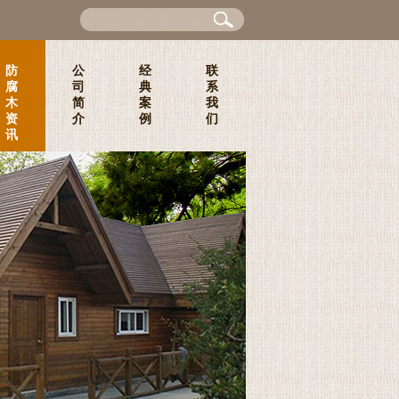
防
公
经
联
腐
司
典
系
木
简
案
我
资
介
例
们
讯