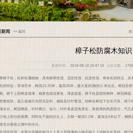
司新闻
>> 返回
您
樟子松防腐木知识
更新时间：
2016-08-10 16:47:16
点击次数：
176
斯樟子松，松科松属植物，具有耐寒性强、适应性强、抗逆性强、寿命长的特点，具
松的特征：常绿乔木，树高15-20米，最高30米，最大直径(胸径)1 米左右。树冠
裂。树干上部树皮很薄，褐黄色或淡黄色，薄皮脱落。樟子松是阳性树种，树冠稀疏
然整枝快，孤立或侧方光照充足时，侧枝及针叶繁茂，幼树在树冠下生长不良。樟子松耐寒
壤水分。树冠稀疏，针叶稀少、短小，针叶表皮层角质化，有较厚的肉质部分，气孔
少地上部分的蒸腾。同时在干燥的沙丘上，主根一般深1-2米，最深达4米以下，侧根多
能充分吸收土壤中的水分。
松适应性强。在养分贫瘠的风沙土上及土层很薄的山地石砾土上均能生长良好。樟子松