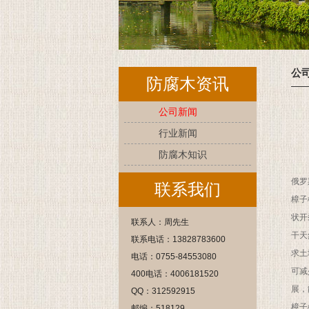
公
防腐木资讯
公司新闻
行业新闻
防腐木知识
俄罗
联系我们
樟子
状开
联系人：周先生
干天
联系电话：13828783600
求土
电话：0755-84553080
可减
400电话：4006181520
展，
QQ：312592915
樟子
邮编：518129