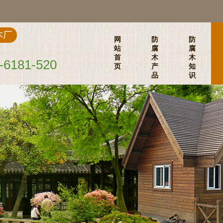
网
防
防
站
腐
腐
首
木
木
-6181-520
页
产
知
品
识