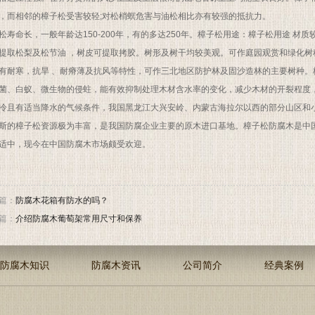
，而相邻的樟子松受害较轻;对松梢螟危害与油松相比亦有较强的抵抗力。
松寿命长，一般年龄达150-200年，有的多达250年。樟子松用途：樟子松用途 
提取松梨及松节油 ，树皮可提取拷胶。树形及树干均较美观。可作庭园观赏和绿化树
有耐寒，抗旱 、耐瘠薄及抗风等特性，可作三北地区防护林及固沙造林的主要树种
菌、白蚁、微生物的侵蛀，能有效抑制处理木材含水率的变化，减少木材的开裂程度，
冷且有适当降水的气候条件，我国黑龙江大兴安岭、内蒙古海拉尔以西的部分山区和
斯的樟子松资源极为丰富，是我国防腐企业主要的原木进口基地。樟子松防腐木是中
适中，现今在中国防腐木市场颇受欢迎。
篇：
防腐木花箱有防水的吗？
篇：
介绍防腐木葡萄架常用尺寸和保养
防腐木知识
防腐木资讯
公司简介
经典案例