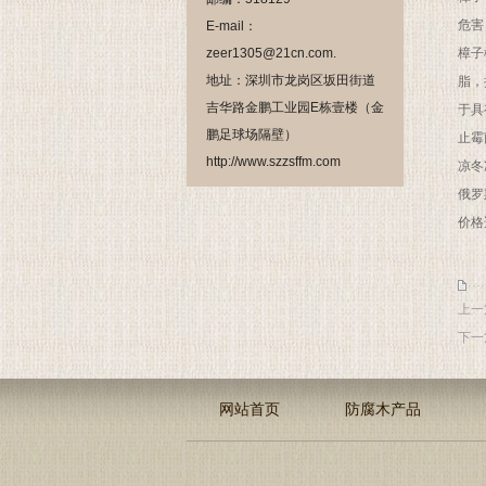
危害
E-mail：
zeer1305@21cn.com.
樟子
地址：深圳市龙岗区坂田街道
脂，
吉华路金鹏工业园E栋壹楼（金
于具
鹏足球场隔壁）
止霉
http://www.szzsffm.com
凉冬
俄罗
价格
上一
下一
网站首页
防腐木产品