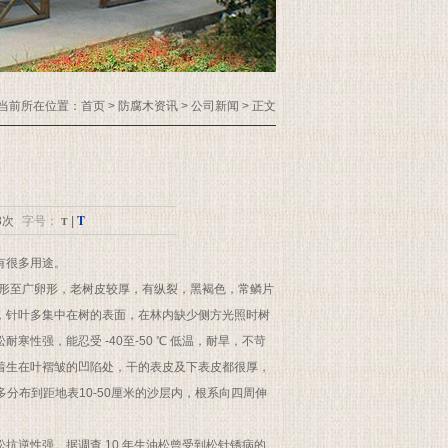
当前所在位置：
首页
> 防腐木资讯 > 公司新闻 > 正文
T
8次
字号：
T
|
有很多用途。
呈卵形至广卵形，老树皮较厚，有纵裂，黑褐色，常鳞片
，针叶多集中在树的表面，在林内缺少侧方光照时树
性强，能忍受 -40至-50 ℃ 低温，耐旱，不苛
着生在叶褶皱的凹陷处，干的表皮及下表皮都很厚，
分布到距地表10-50厘米的沙层内，根系向四周伸
抗逆性强。据调查 10 年生油松曾受到松针锈病的