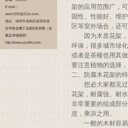
架的应用范围广，可
E-mail：
zeer1305@21cn.com.
固性、性能好、维护
地址：深圳市龙岗区坂田街道
区等室外场合，还可
吉华路金鹏工业园E栋壹楼（金
因为木质花架，本
鹏足球场隔壁）
http://www.szzsffm.com
环保，很多城市绿化
或者是茶楼也用其做
要注意植物的选择，
二、防腐木花架的特
想必大家都见过花
花架，耐腐蚀、耐水
非常重要的组成部分
息，乘凉之用。
一般的木材容易被